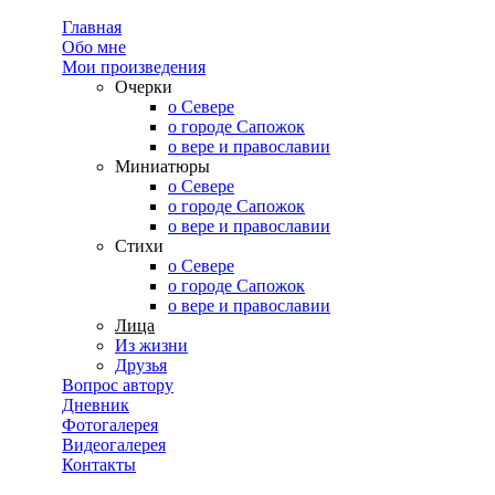
Главная
Обо мне
Мои произведения
Очерки
о Севере
о городе Сапожок
о вере и православии
Миниатюры
о Севере
о городе Сапожок
о вере и православии
Стихи
о Севере
о городе Сапожок
о вере и православии
Лица
Из жизни
Друзья
Вопрос автору
Дневник
Фотогалерея
Видеогалерея
Контакты