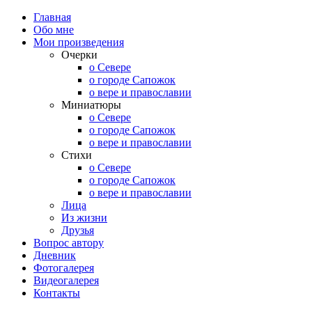
Главная
Обо мне
Мои произведения
Очерки
о Севере
о городе Сапожок
о вере и православии
Миниатюры
о Севере
о городе Сапожок
о вере и православии
Стихи
о Севере
о городе Сапожок
о вере и православии
Лица
Из жизни
Друзья
Вопрос автору
Дневник
Фотогалерея
Видеогалерея
Контакты