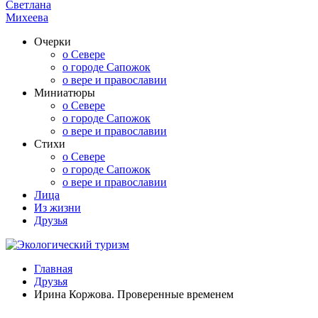
Светлана
Михеева
Очерки
о Севере
о городе Сапожок
о вере и православии
Миниатюры
о Севере
о городе Сапожок
о вере и православии
Стихи
о Севере
о городе Сапожок
о вере и православии
Лица
Из жизни
Друзья
Главная
Друзья
Ирина Коржова. Проверенные временем