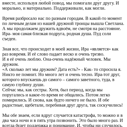
вместе, используя любой повод, мы помогали друг другу. И
морально, и материально. Поддерживали, как могли.
Время разбросало нас по разным городам. В какой-то момент
по личным делам из нашей дружной троицы вышла Светлана.
А мы продолжаем дружить вдвоём, не смотря на расстояние.
Ира- моя самая близкая подруга, родная душа. Пуд соли
съеден.
Зная все, что происходит в моей жизни, Ира «является» как
раз вовремя. И её слово падает веско и очень трезво.
И я её очень люблю. Она-очень надёжный человек. Мы
дружим.
«А сколько лет мы дружим? Дата есть?» - Как- то спросила я.
Никто не помнит. Но много лет и очень тесно. Ира-тот друг,
которого впускаешь до самого – самого заветного, туда, в
самую глубину души.
Сейчас мы, как сестры. Хотя, был период, когда мы
поругались и какое-то время не общались. Потом легко
помирились. И снова, как будто ничего не было. И обе
радостные, щебетали, перебивая друг друга, так соскучились!
Мы обе знаем, если вдруг случается катастрофа, то можно и в
два часа ночи и в пять утра позвонить. Это было много раз. И
всегда будет поддержка и понимание. И, чтобы ни случилось,