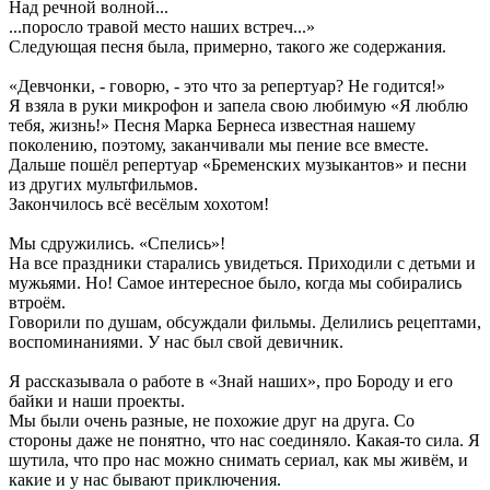
Над речной волной...
...поросло травой место наших встреч...»
Следующая песня была, примерно, такого же содержания.
«Девчонки, - говорю, - это что за репертуар? Не годится!»
Я взяла в руки микрофон и запела свою любимую «Я люблю
тебя, жизнь!» Песня Марка Бернеса известная нашему
поколению, поэтому, заканчивали мы пение все вместе.
Дальше пошёл репертуар «Бременских музыкантов» и песни
из других мультфильмов.
Закончилось всё весёлым хохотом!
Мы сдружились. «Спелись»!
На все праздники старались увидеться. Приходили с детьми и
мужьями. Но! Самое интересное было, когда мы собирались
втроём.
Говорили по душам, обсуждали фильмы. Делились рецептами,
воспоминаниями. У нас был свой девичник.
Я рассказывала о работе в «Знай наших», про Бороду и его
байки и наши проекты.
Мы были очень разные, не похожие друг на друга. Со
стороны даже не понятно, что нас соединяло. Какая-то сила. Я
шутила, что про нас можно снимать сериал, как мы живём, и
какие и у нас бывают приключения.