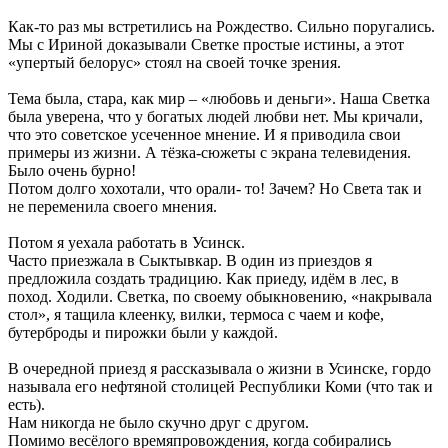
Как-то раз мы встретились на Рождество. Сильно поругались.
Мы с Ириной доказывали Светке простые истины, а этот
«упертый белорус» стоял на своей точке зрения.
Тема была, стара, как мир – «любовь и деньги». Наша Светка
была уверена, что у богатых людей любви нет. Мы кричали,
что это советское усеченное мнение. И я приводила свои
примеры из жизни. А тёзка-сюжеты с экрана телевидения.
Было очень бурно!
Потом долго хохотали, что орали- то! Зачем? Но Света так и
не переменила своего мнения.
Потом я уехала работать в Усинск.
Часто приезжала в Сыктывкар. В один из приездов я
предложила создать традицию. Как приеду, идём в лес, в
поход. Ходили. Светка, по своему обыкновению, «накрывала
стол», я тащила клеенку, вилки, термоса с чаем и кофе,
бутерброды и пирожки были у каждой.
В очередной приезд я рассказывала о жизни в Усинске, гордо
называла его нефтяной столицей Республики Коми (что так и
есть).
Нам никогда не было скучно друг с другом.
Помимо весёлого времяпровождения, когда собирались